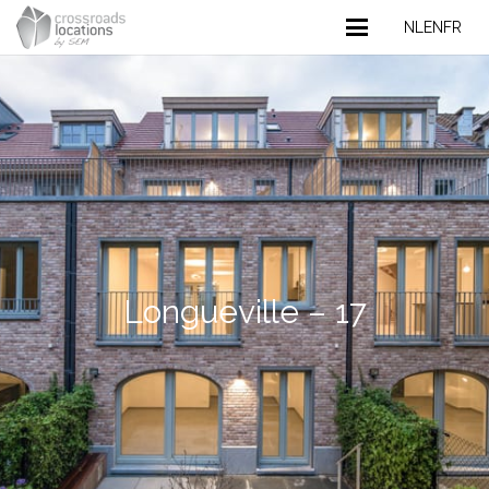
NL
EN
FR
Longueville – 17